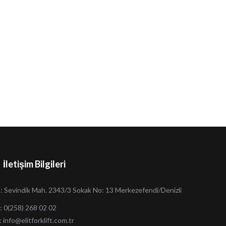
İletişim Bilgileri
: Sevindik Mah. 2343/3 Sokak No: 13 Merkezefendi/Denizli
: 0(258) 268 02 02
:
info@elitforklift.com.tr