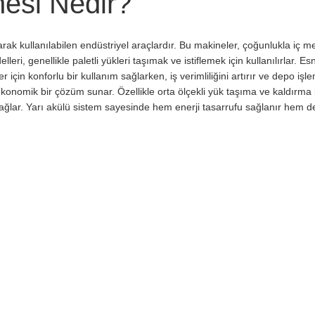
nesi Nedir?
arak kullanılabilen endüstriyel araçlardır. Bu makineler, çoğunlukla iç m
lleri, genellikle paletli yükleri taşımak ve istiflemek için kullanılırlar. 
için konforlu bir kullanım sağlarken, iş verimliliğini artırır ve depo işle
 ekonomik bir çözüm sunar. Özellikle orta ölçekli yük taşıma ve kaldırma i
 sağlar. Yarı akülü sistem sayesinde hem enerji tasarrufu sağlanır hem d