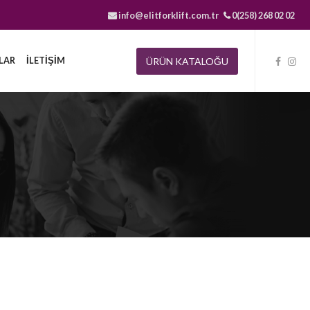
info@elitforklift.com.tr
0(258) 268 02 02
ÜRÜN KATALOĞU
LAR
İLETİŞİM