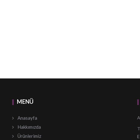
MENÜ
Anasayfa
A
Hakkımızda
T
Ürünlerimiz
E